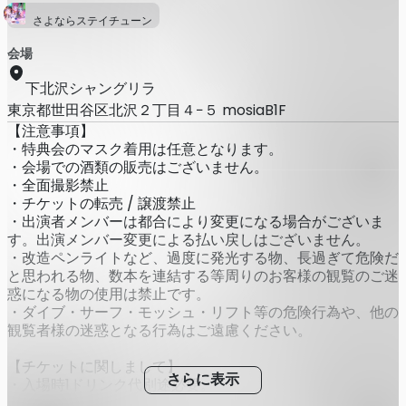
さよならステイチューン
会場
下北沢シャングリラ
東京都世田谷区北沢２丁目４−５ mosiaB1F
【注意事項】
・特典会のマスク着用は任意となります。
・会場での酒類の販売はございません。
・全面撮影禁止
・チケットの転売 / 譲渡禁止
・出演者メンバーは都合により変更になる場合がございま
す。出演メンバー変更による払い戻しはございません。
・改造ペンライトなど、過度に発光する物、長過ぎて危険だ
と思われる物、数本を連結する等周りのお客様の観覧のご迷
惑になる物の使用は禁止です。
・ダイブ・サーフ・モッシュ・リフト等の危険行為や、他の
観覧者様の迷惑となる行為はご遠慮ください。
【チケットに関しまして】
さらに表示
・入場時1ドリンク代別途必要。
・チケットの転売/譲渡は禁止となります。転売/譲渡が発覚