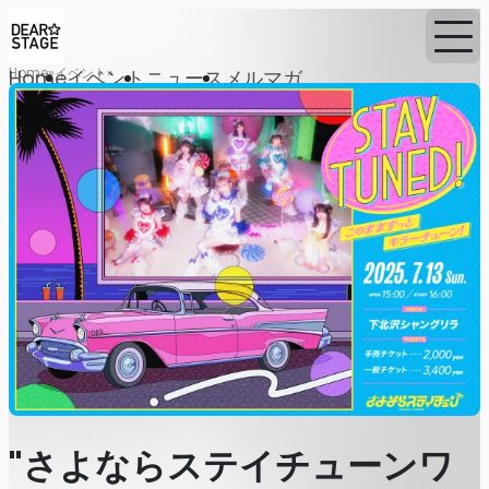
Home
イベント
Home
イベント
ニュース
メルマガ
"さよならステイチューンワ