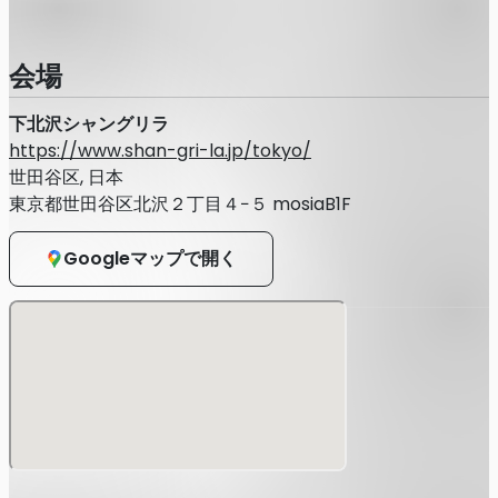
した場合は、いかなる理由があろうともご入場をお断りし、
その後のライブへのご入場をもお断りする可能性がございま
す。
会場
・ご購入者様以外は、いかなる理由でもご入場頂けません。
※チケットの転売/譲渡行為防止の観点から、ご入場時にID
下北沢シャングリラ
チェック(本人確認)をさせて頂く場合がございます。
https://www.shan-gri-la.jp/tokyo/
ご来場の際は、顔写真付き公的身分証(運転免許証、パスポ
ート等)を必ずご持参ください。顔写真付き身分証をお持ち
世田谷区, 日本
でない方は公的身分証を2点(学生証、健康保険証、住⺠票、
東京都世田谷区北沢２丁目４−５ mosiaB1F
等)ご持参ください。
身分証は必ず原本をご持参ください。
Googleマップで開く
全ての身分証においてコピー/写真画像/データ等は認められ
ません。
・その他、場内外では、係員の指示に従っていただきます。
万が一上記ルールが守られない場合は公演の中止、また退場
いただく場合もございますのでご注意をお願いいたします。
すべての方に安全にお楽しみいただけるよう、スタッフ一同
努力いたしますので、ご協力をお願いできますと幸いです。