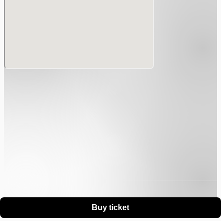
ください。
・(顔写真無し)学生証 / 生徒手帳
・年金手帳または基礎年金番号通知書
・住民票の写し
・戸籍謄本
・母子健康手帳
・印鑑登録証明書
※身分証は原本(コピー及びスクリーンショット不可)のみ有
効となります。
本人確認の際、上記本人確認書類がご用意いただけない場合
はご入場をお断りさせていただきます。
その場合、チケット代金、交通・宿泊費などの負担もいたし
ません。
【ライブ・イベントの観覧】
Buy ticket
・チケットはお1人様1枚のみ所持いただけます。チケットを