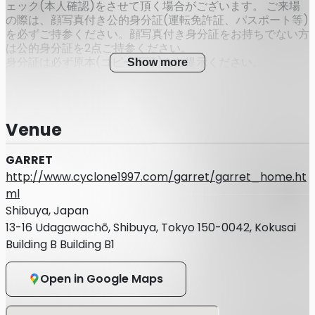
ェック(本人確認)をさせて頂く場合がございます。 ご来場
の際は、顔写真付き公的身分証(運転免許証、パスポート等)
を必ずご持参ください。顔写真付き身分証をお持ちでない方
は公的身分証を2点ご持参ください。
身分証は必ず原本(コピー不可)をご提示ください。
Show more
◎本人確認書類について
・運転免許証
Venue
・パスポート
GARRET
・マイナンバーカード
http://www.cyclone1997.com/garret/garret_home.ht
・在留カードまたは外国人登録証明書
ml
Shibuya, Japan
・特別永住者証明書
13-16 Udagawachō, Shibuya, Tokyo 150-0042, Kokusai
・官公庁が顔写真を貼付した各種福祉手帳（写真付き身体障
Building B Building B1
害者手帳など）
・顔写真付き学生証※在学中に限る
Open in Google Maps
■上記をお持ちではない方は、以下の中から２点以上ご用意