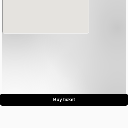
ください。
・(顔写真無し)学生証 / 生徒手帳
・年金手帳または基礎年金番号通知書
・住民票の写し
・戸籍謄本
・母子健康手帳
・印鑑登録証明書
※身分証は原本(コピー及びスクリーンショット不可)のみ有
効となります。
本人確認の際、上記本人確認書類がご用意いただけない場合
はご入場をお断りさせていただきます。
Buy ticket
その場合、チケット代金、交通・宿泊費などの負担もいたし
ません。
【ライブ・イベントの観覧】
・チケットはお1人様1枚のみ所持いただけます。チケットを
Support
Terms
Privacy policy
Legal notice