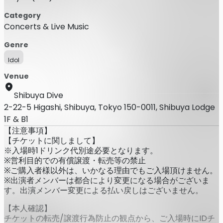
Category
Concerts & Live Music
Genre
Idol
Venue
Shibuya Dive
2-22-5 Higashi, Shibuya, Tokyo 150-0011, Shibuya Lodge
1F & B1
【注意事項】
【チケットに関しまして】
※入場時1ドリンク代別途必要となります。
※営利目的での有償譲渡・転売等の禁止
※ご購入者様以外は、いかなる理由でもご入場頂けません。
※出演者メンバーは都合により変更になる場合がございま
す。出演メンバー変更による払い戻しはございません。
【本人確認】
チケットの転売/譲渡行為防止の観点から、ご入場時にIDチ