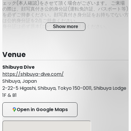
ェック(本人確認)をさせて頂く場合がございます。 ご来場
の際は、顔写真付き公的身分証(運転免許証、パスポート等)
を必ずご持参ください。顔写真付き身分証をお持ちでない方
は公的身分証を2点ご持参ください。
身分証は必ず原本(コピー不可)をご提示ください。
Show more
◎本人確認書類について
・運転免許証
Venue
・パスポート
Shibuya Dive
・マイナンバーカード
https://shibuya-dive.com/
・在留カードまたは外国人登録証明書
Shibuya, Japan
2-22-5 Higashi, Shibuya, Tokyo 150-0011, Shibuya Lodge
・特別永住者証明書
1F & B1
・官公庁が顔写真を貼付した各種福祉手帳（写真付き身体障
害者手帳など）
Open in Google Maps
・顔写真付き学生証※在学中に限る
■上記をお持ちではない方は、以下の中から２点以上ご用意