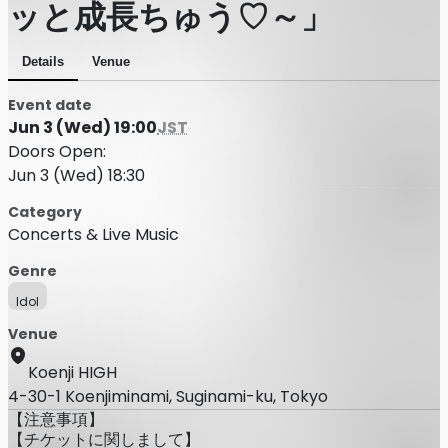
ッと成長ちゅう♡～」
Details
Venue
Event date
Jun 3 (Wed) 19:00
JST
Doors Open:
Jun 3 (Wed) 18:30
Category
Concerts & Live Music
Genre
Idol
Venue
Koenji HIGH
4-30-1 Koenjiminami, Suginami-ku, Tokyo
【注意事項】
【チケットに関しまして】