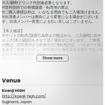
※入場時1ドリンク代別途必要となります。
※営利目的での有償譲渡・転売等の禁止
※ご購入者様以外は、いかなる理由でもご入場頂けません。
※出演者メンバーは都合により変更になる場合がございま
す。出演メンバー変更による払い戻しはございません。
【本人確認】
チケットの転売/譲渡行為防止の観点から、ご入場時にIDチ
ェック(本人確認)をさせて頂く場合がございます。 ご来場
の際は、顔写真付き公的身分証(運転免許証、パスポート等)
を必ずご持参ください。顔写真付き身分証をお持ちでない方
は公的身分証を2点ご持参ください。
Show more
身分証は必ず原本(コピー不可)をご提示ください。
◎本人確認書類について
・運転免許証
Venue
・パスポート
Koenji HIGH
http://koenji-high.com/
・マイナンバーカード
Suginami, Japan