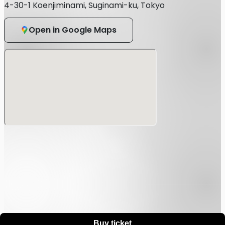
・在留カードまたは外国人登録証明書
4-30-1 Koenjiminami, Suginami-ku, Tokyo
・特別永住者証明書
Open in Google Maps
・官公庁が顔写真を貼付した各種福祉手帳（写真付き身体障
害者手帳など）
・顔写真付き学生証※在学中に限る
■上記をお持ちではない方は、以下の中から２点以上ご用意
ください。
・(顔写真無し)学生証 / 生徒手帳
・年金手帳または基礎年金番号通知書
・住民票の写し
・戸籍謄本
・母子健康手帳
・印鑑登録証明書
Buy ticket