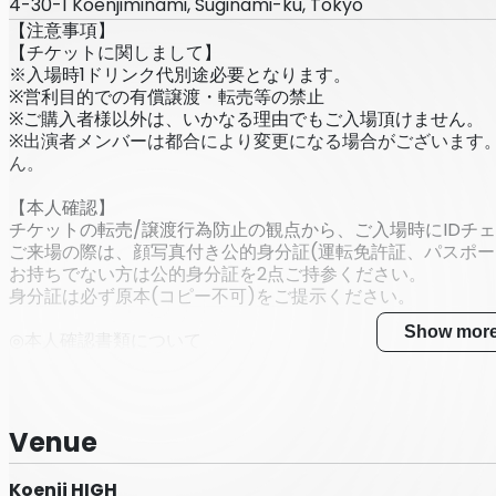
4-30-1 Koenjiminami, Suginami-ku, Tokyo
【注意事項】
【チケットに関しまして】
※入場時1ドリンク代別途必要となります。
※営利目的での有償譲渡・転売等の禁止
※ご購入者様以外は、いかなる理由でもご入場頂けません。
※出演者メンバーは都合により変更になる場合がございます
ん。
【本人確認】
チケットの転売/譲渡行為防止の観点から、ご入場時にIDチ
ご来場の際は、顔写真付き公的身分証(運転免許証、パスポー
お持ちでない方は公的身分証を2点ご持参ください。
身分証は必ず原本(コピー不可)をご提示ください。
Show mor
◎本人確認書類について
・運転免許証
・パスポート
Venue
・マイナンバーカード
Koenji HIGH