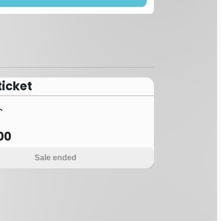
ticket
ト
00
Sale ended