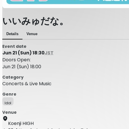
いいみゅだな。
Details
Venue
Event date
Jun 21 (Sun) 18:30
JST
Doors Open:
Jun 21 (Sun) 18:00
Category
Concerts & Live Music
Genre
Idol
Venue
Koenji HIGH