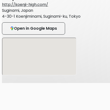
http://koenji-high.com/
・在留カードまたは外国人登録証明書
Suginami, Japan
・特別永住者証明書
4-30-1 Koenjiminami, Suginami-ku, Tokyo
・官公庁が顔写真を貼付した各種福祉手帳（写真付き身体障
Open in Google Maps
・顔写真付き学生証※在学中に限る
■上記をお持ちではない方は、以下の中から２点以上ご用意
・(顔写真無し)学生証 / 生徒手帳
・年金手帳または基礎年金番号通知書
・住民票の写し
・戸籍謄本
・母子健康手帳
・印鑑登録証明書