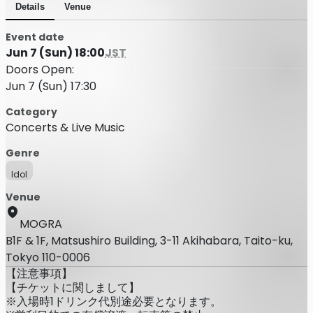
Details
Venue
Event date
Jun 7 (Sun) 18:00
JST
Doors Open:
Jun 7 (Sun) 17:30
Category
Concerts & Live Music
Genre
Idol
Venue
MOGRA
B1F & 1F, Matsushiro Building, 3-11 Akihabara, Taito-ku,
Tokyo 110-0006
【注意事項】
【チケットに関しまして】
※入場時1ドリンク代別途必要となります。