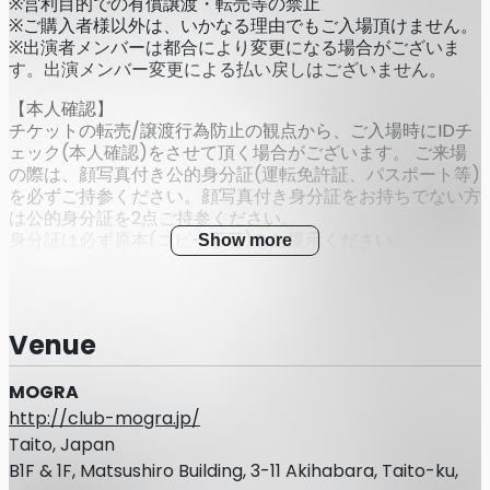
※営利目的での有償譲渡・転売等の禁止
※ご購入者様以外は、いかなる理由でもご入場頂けません。
※出演者メンバーは都合により変更になる場合がございま
す。出演メンバー変更による払い戻しはございません。
【本人確認】
チケットの転売/譲渡行為防止の観点から、ご入場時にIDチ
ェック(本人確認)をさせて頂く場合がございます。 ご来場
の際は、顔写真付き公的身分証(運転免許証、パスポート等)
を必ずご持参ください。顔写真付き身分証をお持ちでない方
は公的身分証を2点ご持参ください。
身分証は必ず原本(コピー不可)をご提示ください。
Show more
◎本人確認書類について
・運転免許証
Venue
・パスポート
MOGRA
・マイナンバーカード
http://club-mogra.jp/
・在留カードまたは外国人登録証明書
Taito, Japan
B1F & 1F, Matsushiro Building, 3-11 Akihabara, Taito-ku,
・特別永住者証明書