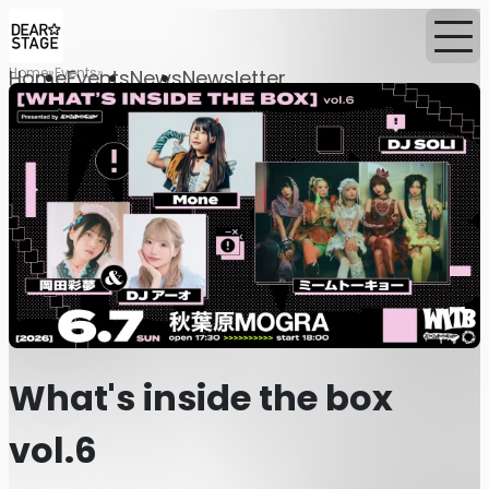
Home
Events
Home
Events
News
Newsletter
What's inside the box
vol.6