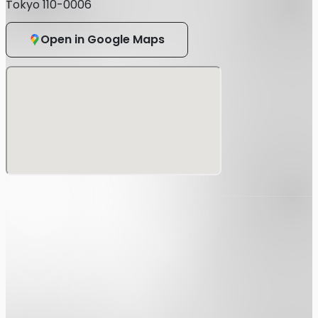
Tokyo 110-0006
・官公庁が顔写真を貼付した各種福祉手帳（写真付き身体障
害者手帳など）
Open in Google Maps
・顔写真付き学生証※在学中に限る
■上記をお持ちではない方は、以下の中から２点以上ご用意
ください。
・(顔写真無し)学生証 / 生徒手帳
・年金手帳または基礎年金番号通知書
・住民票の写し
・戸籍謄本
・母子健康手帳
・印鑑登録証明書
※身分証は原本(コピー及びスクリーンショット不可)のみ有
効となります。
本人確認の際、上記本人確認書類がご用意いただけない場合