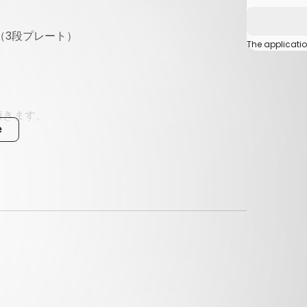
（3段プレート）
The applicati
頂きます。
e