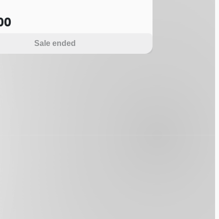
00
Sale ended