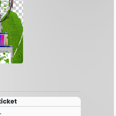
ticket
ト