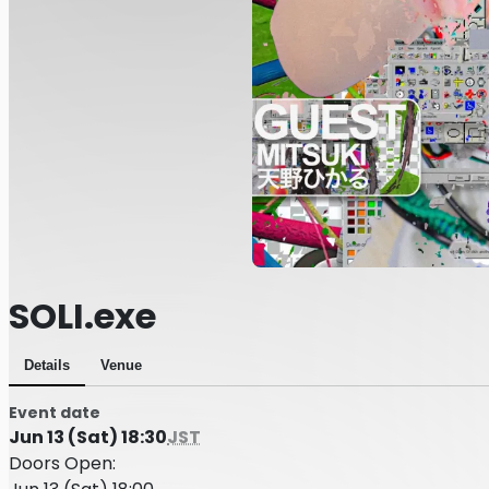
SOLI.exe
Details
Venue
Event date
Jun 13 (Sat) 18:30
JST
Doors Open: