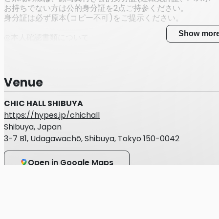
お持ちでない方は公的身分証を2点ご持参ください。
身分証は必ず原本(コピー不可)をご提示ください。
Show mor
◎本人確認書類について
・運転免許証
・パスポート
Venue
・マイナンバーカード
CHIC HALL SHIBUYA
https://hypes.jp/chichall
・在留カードまたは外国人登録証明書
Shibuya, Japan
・特別永住者証明書
3-7 B1, Udagawachō, Shibuya, Tokyo 150-0042
・官公庁が顔写真を貼付した各種福祉手帳（写真付き身体障
Open in Google Maps
・顔写真付き学生証※在学中に限る
■上記をお持ちではない方は、以下の中から２点以上ご用意
・(顔写真無し)学生証 / 生徒手帳