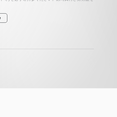
e
害者手帳など）
ください。