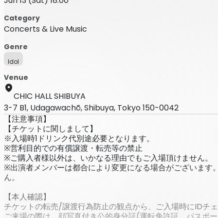
Jun 13 (Sat) 18:00
Category
Concerts & Live Music
Genre
Idol
Venue
CHIC HALL SHIBUYA
3-7 B1, Udagawachō, Shibuya, Tokyo 150-0042
【注意事項】
【チケットに関しまして】
※入場時1ドリンク代別途必要となります。
※営利目的での有償譲渡・転売等の禁止
※ご購入者様以外は、いかなる理由でもご入場頂けません。
※出演者メンバーは都合により変更になる場合がございます
ん。
【本人確認】
チケットの転売/譲渡行為防止の観点から、ご入場時にIDチ
ご来場の際は、顔写真付き公的身分証(運転免許証、パスポー