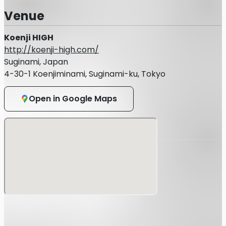
・運転免許証
Venue
・パスポート
Koenji HIGH
http://koenji-high.com/
・マイナンバーカード
Suginami, Japan
・在留カードまたは外国人登録証明書
4-30-1 Koenjiminami, Suginami-ku, Tokyo
・特別永住者証明書
Open in Google Maps
・官公庁が顔写真を貼付した各種福祉手帳（写真付き身体障
害者手帳など）
・顔写真付き学生証※在学中に限る
■上記をお持ちではない方は、以下の中から２点以上ご用意
ください。
・(顔写真無し)学生証 / 生徒手帳
・年金手帳または基礎年金番号通知書