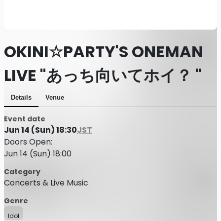
OKINI☆PARTY'S ONEMAN
LIVE "あっち向いてホイ？ "
Details
Venue
Event date
Jun 14 (Sun) 18:30
JST
Doors Open:
Jun 14 (Sun) 18:00
Category
Concerts & Live Music
Genre
Idol