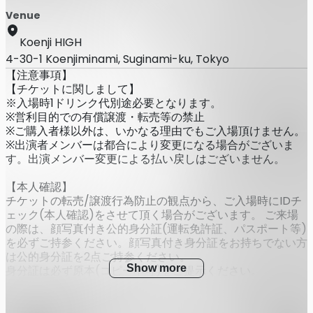
Venue
Koenji HIGH
4-30-1 Koenjiminami, Suginami-ku, Tokyo
【注意事項】
【チケットに関しまして】
※入場時1ドリンク代別途必要となります。
※営利目的での有償譲渡・転売等の禁止
※ご購入者様以外は、いかなる理由でもご入場頂けません。
※出演者メンバーは都合により変更になる場合がございま
す。出演メンバー変更による払い戻しはございません。
【本人確認】
チケットの転売/譲渡行為防止の観点から、ご入場時にIDチ
ェック(本人確認)をさせて頂く場合がございます。 ご来場
の際は、顔写真付き公的身分証(運転免許証、パスポート等)
を必ずご持参ください。顔写真付き身分証をお持ちでない方
は公的身分証を2点ご持参ください。
Show more
身分証は必ず原本(コピー不可)をご提示ください。
◎本人確認書類について